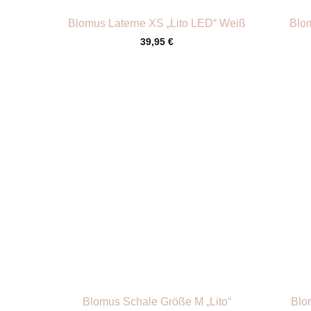
Blomus Laterne XS „Lito LED“ Weiß
Blom
39,95
€
+
+
Blomus Schale Größe M „Lito“
Blo