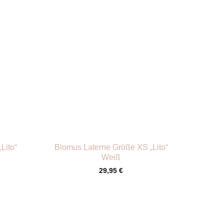
+
Lito“
Blomus Laterne Größe XS „Lito“
Weiß
29,95
€