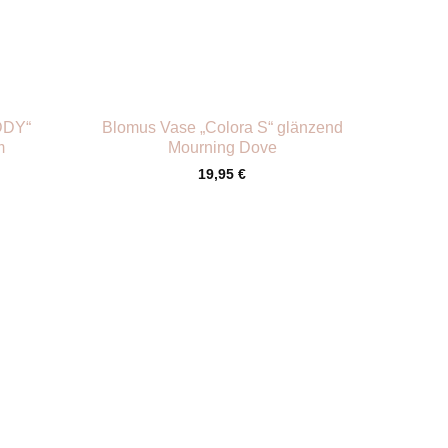
+
DDY“
Blomus Vase „Colora S“ glänzend
m
Mourning Dove
19,95
€