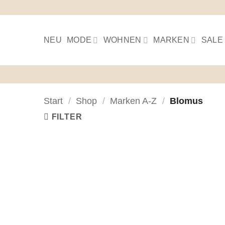
Skip
to
content
NEU
MODE
WOHNEN
MARKEN
SALE
Start
/
Shop
/
Marken A-Z
/
Blomus
FILTER