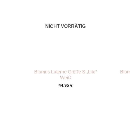
NICHT VORRÄTIG
+
+
Blomus Laterne Größe S „Lito“
Blom
Weiß
44,95
€