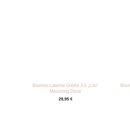
+
+
Blomus Laterne Größe XS „Lito“
Blom
Mourning Dove
29,95
€