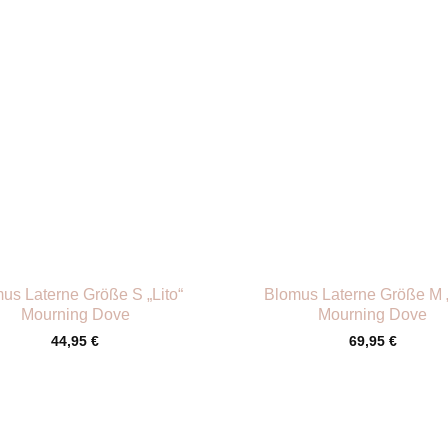
+
us Laterne Größe S „Lito“
Blomus Laterne Größe M „
Mourning Dove
Mourning Dove
44,95
€
69,95
€