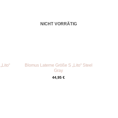
NICHT VORRÄTIG
+
„Lito“
Blomus Laterne Größe S „Lito“ Steel
Gray
44,95
€