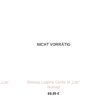
NICHT VORRÄTIG
+
„Lito“
Blomus Laterne Größe M „Lito“
Nomad
69,95
€