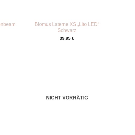
+
oonbeam
Blomus Laterne XS „Lito LED“
Schwarz
39,95
€
NICHT VORRÄTIG
+