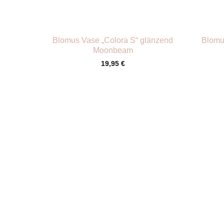
+
+
Blomus Vase „Colora S“ glänzend
Blomu
Moonbeam
19,95
€
+
+