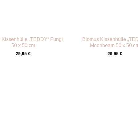
+
 Kissenhülle „TEDDY“ Fungi
Blomus Kissenhülle „TE
50 x 50 cm
Moonbeam 50 x 50 c
29,95
€
29,95
€