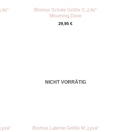
ito“
Blomus Schale Größe S „Lito“
Mourning Dove
29,95
€
NICHT VORRÄTIG
+
Lyva“
Blomus Laterne Größe M „Lyva“