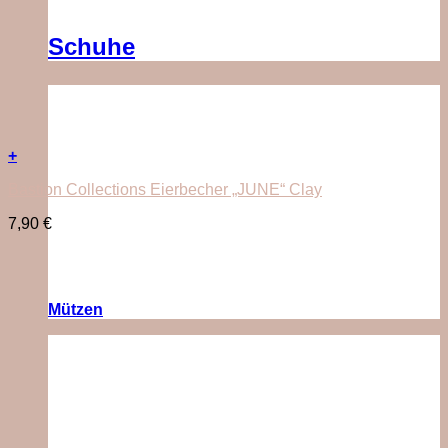
Schuhe
+
Bastion Collections Eierbecher „JUNE“ Clay
7,90
€
Mützen