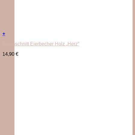
+
Eulenschnitt Eierbecher Holz „Herz“
14,90
€