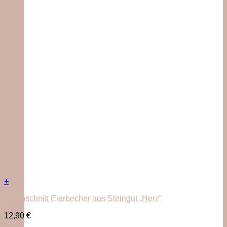
+
Eulenschnitt Eierbecher aus Steingut „Herz“
12,90
€