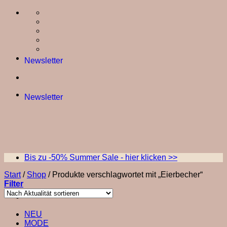
Skip
to
content
Newsletter
Newsletter
Bis zu -50% Summer Sale - hier klicken >>
Start
/
Shop
/
Produkte verschlagwortet mit „Eierbecher“
Filter
NEU
MODE