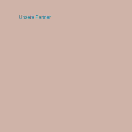
Unsere Partner
Close
this
module
Du bist neu hier?
Melde dich zum Newsletter an und sichere dir 10%
Willkommensrabatt.