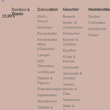
Räder Eierbecherset „Herz“
Decken &
Dekoration
Geschirr
Heimtextili
Plaids
15,99
€
(Duft-)
Besteck
Decken
Kerzen
Butter- &
Fußmatten
Anhänger
Zuckerdosen
Handtücher
Kerzenhalter
Eierbecher
Kissen
Kerzenhalter,
Kannen &
Wind-
Zubehör
&Teelichter
Karaffen
Lampen
Krüge &
LED
Kannen
Dekoration
Schüsseln
Lichthäuser
Schüsseln &
Objekte &
Schalen
Figuren
Tassen,
Osterdekoration
Becher &
Glas
Papierketten
Teekannen
Soundboxen
Teller &
Tabletts &