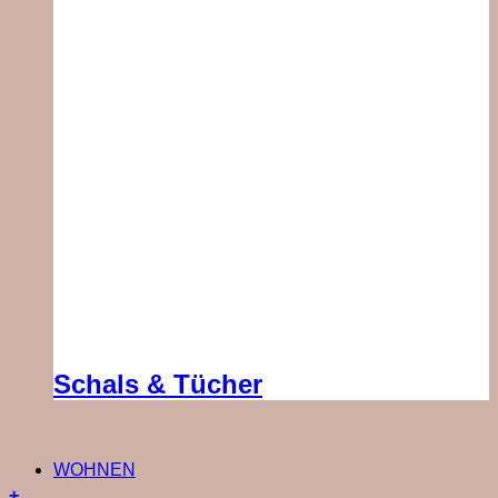
Schals & Tücher
WOHNEN
+