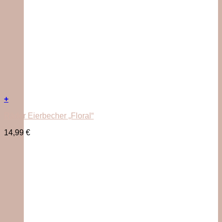
+
Räder Eierbecher „Floral“
14,99
€