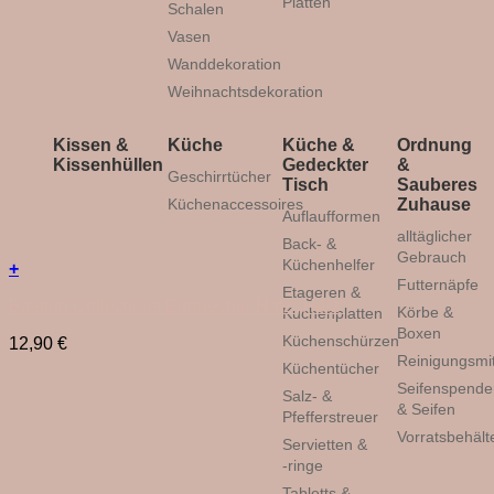
Platten
Schalen
Vasen
Wanddekoration
Weihnachtsdekoration
Kissen &
Küche
Küche &
Ordnung
Kissenhüllen
Gedeckter
&
Geschirrtücher
Tisch
Sauberes
Küchenaccessoires
Zuhause
Auflaufformen
alltäglicher
Back- &
Gebrauch
Küchenhelfer
+
Futternäpfe
Etageren &
Bastion Collections Eierbecher Holz „Herz“
Körbe &
Kuchenplatten
Boxen
Küchenschürzen
12,90
€
Reinigungsmit
Küchentücher
Seifenspende
Salz- &
& Seifen
Pfefferstreuer
Vorratsbehält
Servietten &
-ringe
Tabletts &