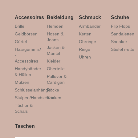
Accessoires
Bekleidung
Schmuck
Schuhe
Brille
Hemden
Armbänder
Flip Flops
Geldbörsen
Hosen &
Ketten
Sandaletten
Jeans
Gürtel
Ohrringe
Sneaker
Jacken &
Haargummis/
Ringe
Stiefel /-ette
Mäntel
-
Uhren
Accessoires
Kleider
Handybänder
Oberteile
& Hüllen
Pullover &
Mützen
Cardigan
Schlüsselanhänger
Röcke
Stulpen/Handschuhe
Socken
Tücher &
Schals
Taschen