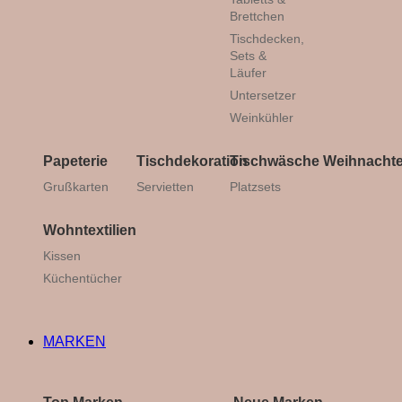
Brettchen
Tischdecken,
Sets &
Läufer
Untersetzer
Weinkühler
Papeterie
Tischdekoration
Tischwäsche
Weihnacht
Grußkarten
Servietten
Platzsets
Wohntextilien
Kissen
Küchentücher
MARKEN