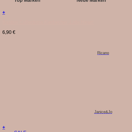
Top Marken
Neue Marken
+
Bastion Collections Eierbecher „Little Heart“
6,90
€
Ricano
Janice&Jo
+