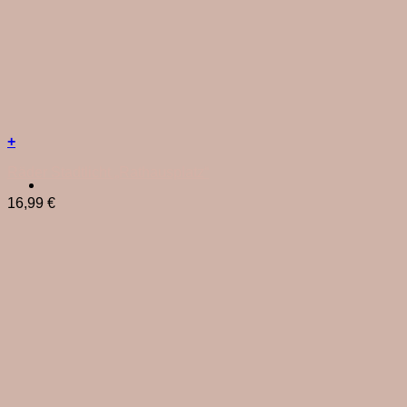
+
Räder Stadtlicht „Rathausplatz“
16,99
€