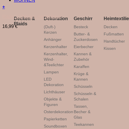
WOHNEN
+
Räder Lichthaus Herrenhaus
Decken &
Dekoration
Geschirr
Heimtextili
Plaids
16,99
€
(Duft-)
Besteck
Decken
Kerzen
Butter- &
Fußmatten
Anhänger
Zuckerdosen
Handtücher
Kerzenhalter
Eierbecher
Kissen
Kerzenhalter,
Kannen &
Wind-
Zubehör
&Teelichter
Karaffen
Lampen
Krüge &
LED
Kannen
Dekoration
Schüsseln
Lichthäuser
Schüsseln &
Objekte &
Schalen
Figuren
Tassen,
Osterdekoration
Becher &
Glas
Papierketten
Teekannen
Soundboxen