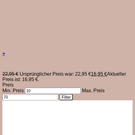
+
Räder Lichtobjekt „Kirche“
22,95
€
Ursprünglicher Preis war: 22,95 €
16,95
€
Aktueller
Preis ist: 16,95 €.
Preis
Min. Preis
Max. Preis
Filter