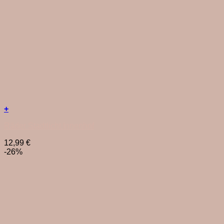
+
Räder Stadtlicht Innenhof
12,99
€
-26%