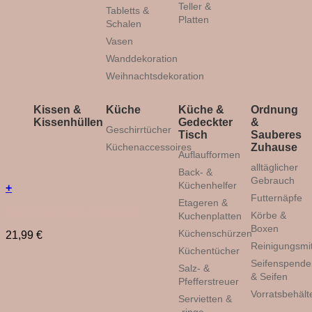
Teller &
Tabletts &
Platten
Schalen
Vasen
Wanddekoration
Weihnachtsdekoration
Kissen &
Küche
Küche &
Ordnung
Kissenhüllen
Gedeckter
&
Geschirrtücher
Tisch
Sauberes
Küchenaccessoires
Zuhause
Auflaufformen
alltäglicher
Back- &
Gebrauch
Küchenhelfer
+
Futternäpfe
Etageren &
Räder Lichthaus Spitzdach
Körbe &
Kuchenplatten
Boxen
Küchenschürzen
21,99
€
Reinigungsmit
Küchentücher
Seifenspende
Salz- &
& Seifen
Pfefferstreuer
Vorratsbehält
Servietten &