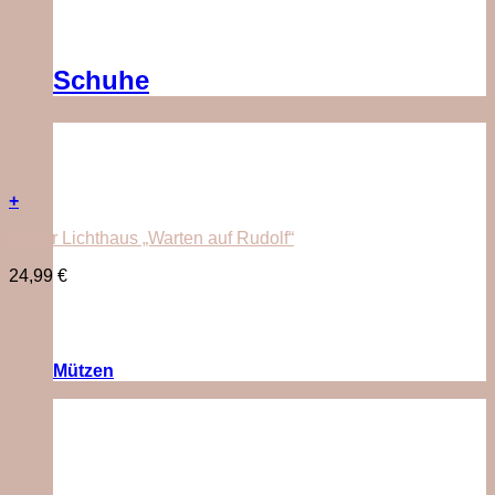
Schuhe
+
Räder Lichthaus „Warten auf Rudolf“
24,99
€
Mützen