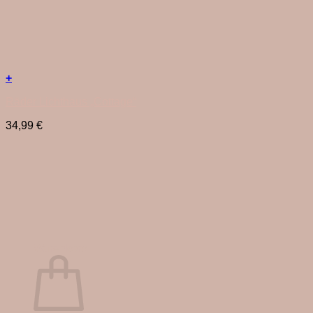
+
Räder Lichthaus „Cottage“
34,99
€
Warenkorb