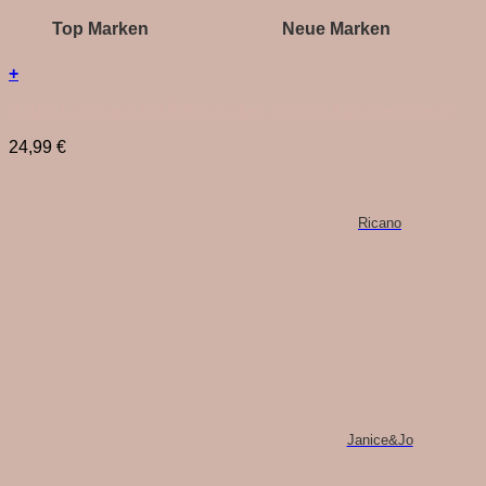
Top Marken
Neue Marken
+
Räder Lichthaus mit Betonsockel „kleines Apartmenthaus“
24,99
€
Ricano
Janice&Jo