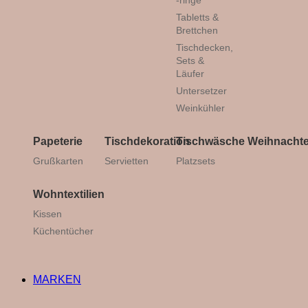
-ringe
Tabletts &
Brettchen
Tischdecken,
Sets &
Läufer
Untersetzer
Weinkühler
Papeterie
Tischdekoration
Tischwäsche
Weihnacht
Grußkarten
Servietten
Platzsets
Wohntextilien
Kissen
Küchentücher
MARKEN