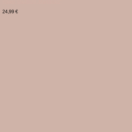
Räder Stadtlicht „Marktplatz“
24,99
€