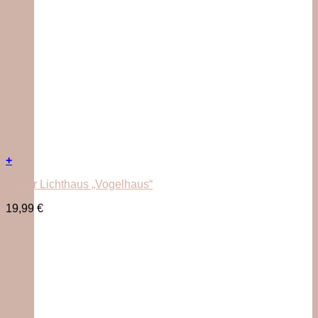
+
Räder Lichthaus „Vogelhaus“
19,99
€