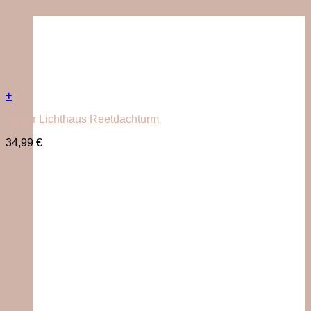
+
Räder Lichthaus Reetdachturm
34,99
€