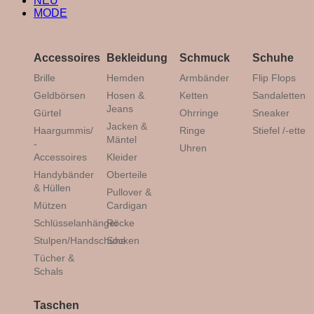
NEU
MODE
Accessoires
Bekleidung
Schmuck
Schuhe
Brille
Hemden
Armbänder
Flip Flops
Geldbörsen
Hosen &
Ketten
Sandaletten
Jeans
Gürtel
Ohrringe
Sneaker
Jacken &
Haargummis/
Ringe
Stiefel /-ette
Mäntel
-
Uhren
Accessoires
Kleider
Handybänder
Oberteile
& Hüllen
Pullover &
Mützen
Cardigan
Schlüsselanhänger
Röcke
Stulpen/Handschuhe
Socken
Tücher &
Schals
Taschen