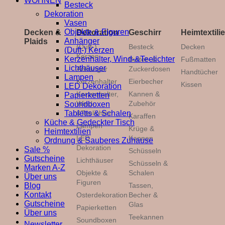
WOHNEN
Besteck
Dekoration
Vasen
Objekte & Figuren
Decken &
Dekoration
Geschirr
Heimtextili
Anhänger
Plaids
(Duft-)
Besteck
Decken
(Duft-) Kerzen
Kerzen
Kerzenhalter, Wind-&Teelichter
Butter- &
Fußmatten
Lichthäuser
Anhänger
Zuckerdosen
Handtücher
Lampen
Kerzenhalter
Eierbecher
Kissen
LED Dekoration
Kerzenhalter,
Kannen &
Papierketten
Wind-
Zubehör
Soundboxen
&Teelichter
Tabletts & Schalen
Karaffen
Küche & Gedeckter Tisch
Lampen
Krüge &
Heimtextilien
LED
Kannen
Ordnung & Sauberes Zuhause
Dekoration
Sale %
Schüsseln
Gutscheine
Lichthäuser
Schüsseln &
Marken A-Z
Objekte &
Schalen
Über uns
Figuren
Tassen,
Blog
Kontakt
Osterdekoration
Becher &
Gutscheine
Glas
Papierketten
Über uns
Teekannen
Soundboxen
Newsletter