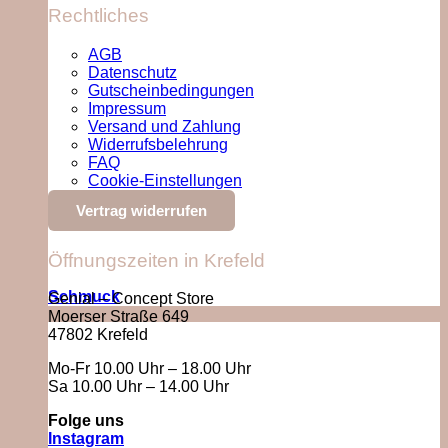
Rechtliches
AGB
Datenschutz
Gutscheinbedingungen
Impressum
Versand und Zahlung
Widerrufsbelehrung
FAQ
Cookie-Einstellungen
Vertrag widerrufen
Öffnungszeiten in Krefeld
Schmuck
Genial – Concept Store
Moerser Straße 649
47802 Krefeld
Mo-Fr 10.00 Uhr – 18.00 Uhr
Sa 10.00 Uhr – 14.00 Uhr
Folge uns
Instagram