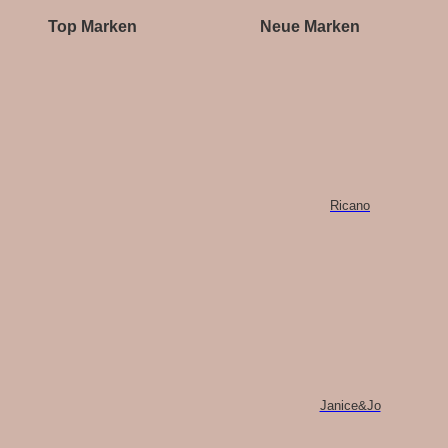
Willkommensrabatt.
Top Marken
Neue Marken
Entdecke jetzt unseren Season Sale
Ricano
mit Artikeln bis zu -70% reduziert.
Zum SALE
Janice&Jo