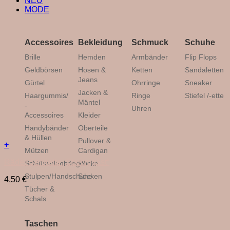
NEU
MODE
Accessoires
Bekleidung
Schmuck
Schuhe
Brille
Hemden
Armbänder
Flip Flops
Geldbörsen
Hosen &
Ketten
Sandaletten
Jeans
Gürtel
Ohrringe
Sneaker
Jacken &
Haargummis/
Ringe
Stiefel /-ette
Mäntel
-
Uhren
Accessoires
Kleider
Handybänder
Oberteile
& Hüllen
Pullover &
+
Mützen
Cardigan
Räder Serviette „Stammgast“
Schlüsselanhänger
Röcke
Stulpen/Handschuhe
Socken
4,50
€
Tücher &
Schals
Taschen