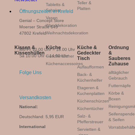
Teller &
Tabletts &
Platten
Schalen
Öffnungszeiten in Krefeld
Vasen
Genial – Concept Store
Wanddekoration
Moerser Straße 649
Weihnachtsdekoration
47802 Krefeld
Kissen &
Küche
Küche &
Ordnung
Mo-Fr 10.00 Uhr – 18.00 Uhr
Kissenhüllen
Gedeckter
&
Sa 10.00 Uhr – 14.00 Uhr
Geschirrtücher
Tisch
Sauberes
Küchenaccessoires
Zuhause
Auflaufformen
alltäglicher
Folge Uns
Back- &
Gebrauch
Küchenhelfer
Futternäpfe
Etageren &
Körbe &
Kuchenplatten
Versandkosten
Boxen
Küchenschürzen
Reinigungsmit
National:
Küchentücher
Seifenspende
Salz- &
Deutschland: 5,95 EUR
& Seifen
Pfefferstreuer
International
Vorratsbehält
Servietten &