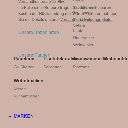
-ringe
Versandkosten ab 12,95€
Tabletts &
Im Falle einer Retoure tragen Sie die unmittelbaren
Brettchen
Kosten der Rücksendung der Waren. *Bitte entnehmen
Sie die Details unserer
Versand und Zahlungs Seite!
Tischdecken,
Sets &
Läufer
Unsere Bezahlarten
Untersetzer
Weinkühler
Unsere Partner
Papeterie
Tischdekoration
Tischwäsche
Weihnacht
Grußkarten
Servietten
Platzsets
Wohntextilien
Kissen
Close
Küchentücher
this
module
Du bist neu hier?
MARKEN
Melde dich zum Newsletter an und sichere dir 10%