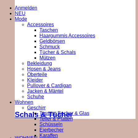
Anmelden
NEU
Mode
Accessoires
Taschen
Haargummis Accessoires
Geldbörsen
Schmuck
Tücher & Schals
Mützen
Bekleidung
Hosen & Jeans
Oberteile
Kleider
Pullover & Cardigan
Jacken & Mäntel
Schuhe
Wohnen
Geschirr
Schals & Tücher
Tassen, Becher & Glas
Teller & Platten
Schüsseln
Eierbecher
Karaffen