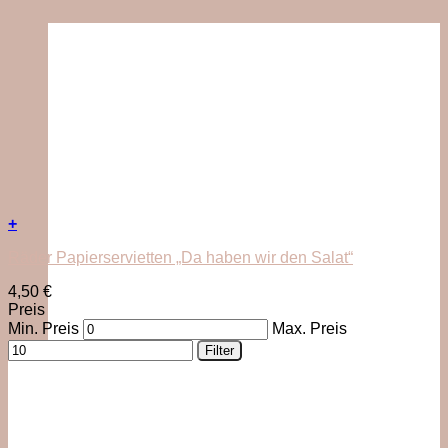
+
Räder Papierservietten „Da haben wir den Salat“
4,50
€
Preis
Min. Preis
Max. Preis
Filter