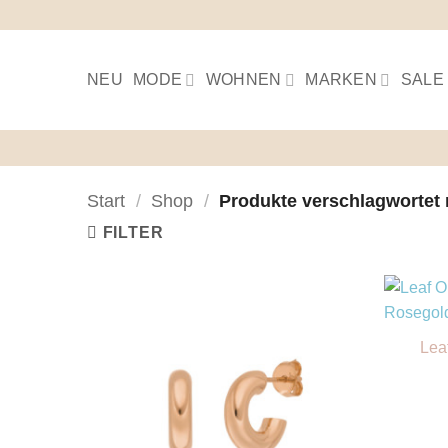
Skip
to
content
NEU
MODE
WOHNEN
MARKEN
SALE
Start
/
Shop
/
Produkte verschlagwortet 
FILTER
+
Lea