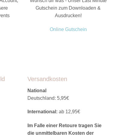
Account,
Wünsch dir was - Unser Last Minute
sere
Gutschein zum Downloaden &
vents
Ausdrucken!
Online Gutschein
ld
Versandkosten
National
Deutschland: 5,95€
International:
ab 12,95€
Im Falle einer Retoure tragen Sie
die unmittelbaren Kosten der