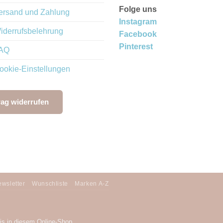
Folge uns
ersand und Zahlung
Instagram
iderrufsbelehrung
Facebook
Pinterest
AQ
ookie-Einstellungen
rag widerrufen
wsletter
Wunschliste
Marken A-Z
is in diesem Online-Shop.