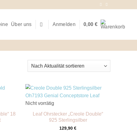
eine
Über uns
Anmelden
0,00
€
+
Nicht vorrätig
ble“ 18
Leaf Ohrstecker „Creole Double“
t
925 Sterlingsilber
129,90
€