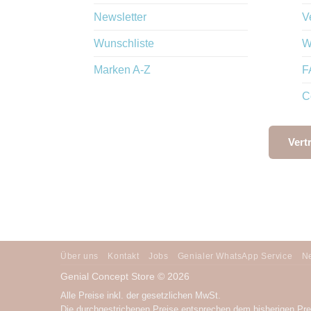
Newsletter
V
Wunschliste
W
Marken A-Z
F
C
Vert
Über uns
Kontakt
Jobs
Genialer WhatsApp Service
Ne
Genial Concept Store © 2026
Alle Preise inkl. der gesetzlichen MwSt.
Die durchgestrichenen Preise entsprechen dem bisherigen Pre