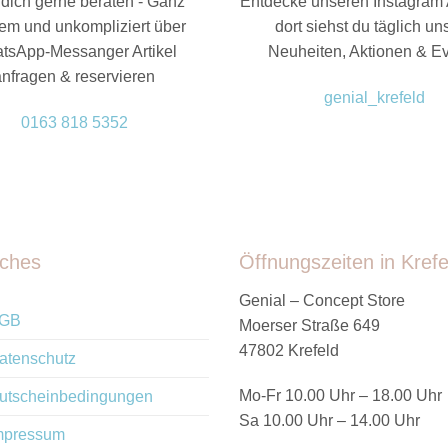
dich gerne beraten - Ganz
Entdecke unseren Instagram 
em und unkompliziert über
dort siehst du täglich un
tsApp-Messanger Artikel
Neuheiten, Aktionen & E
anfragen & reservieren
genial_krefeld
0163 818 5352
iches
Öffnungszeiten in Krefe
Genial – Concept Store
GB
Moerser Straße 649
47802 Krefeld
atenschutz
Mo-Fr 10.00 Uhr – 18.00 Uhr
utscheinbedingungen
Sa 10.00 Uhr – 14.00 Uhr
mpressum