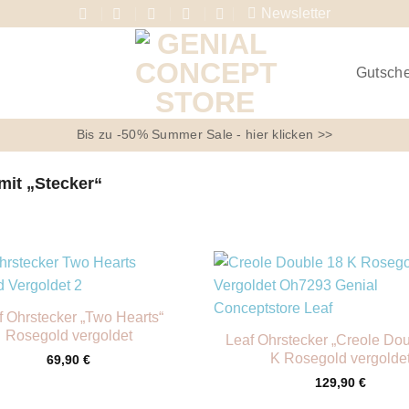
Newsletter
Gutsch
Bis zu -50% Summer Sale - hier klicken >>
mit „Stecker“
+
f Ohrstecker „Two Hearts“
Rosegold vergoldet
Leaf Ohrstecker „Creole Dou
K Rosegold vergolde
69,90
€
129,90
€