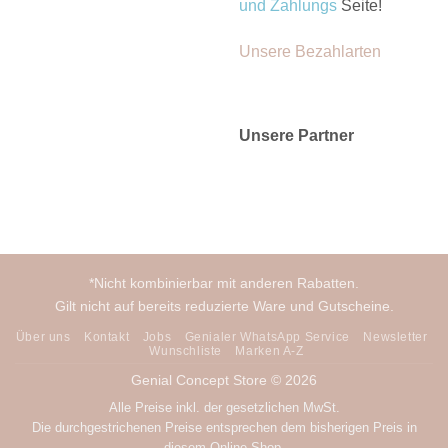
und Zahlungs
Seite!
Unsere Bezahlarten
Unsere Partner
*Nicht kombinierbar mit anderen Rabatten.
Gilt nicht auf bereits reduzierte Ware und Gutscheine.
Über uns
Kontakt
Jobs
Genialer WhatsApp Service
Newsletter
Wunschliste
Marken A-Z
Genial Concept Store © 2026
Alle Preise inkl. der gesetzlichen MwSt.
Die durchgestrichenen Preise entsprechen dem bisherigen Preis in
diesem Online-Shop.