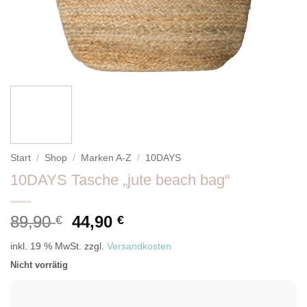
Start
/
Shop
/
Marken A-Z
/
10DAYS
10DAYS Tasche „jute beach bag“
Ursprünglicher
Aktueller
89,90
44,90
€
€
Preis
Preis
inkl. 19 % MwSt.
zzgl.
Versandkosten
war:
ist:
Nicht vorrätig
89,90 €
44,90 €.