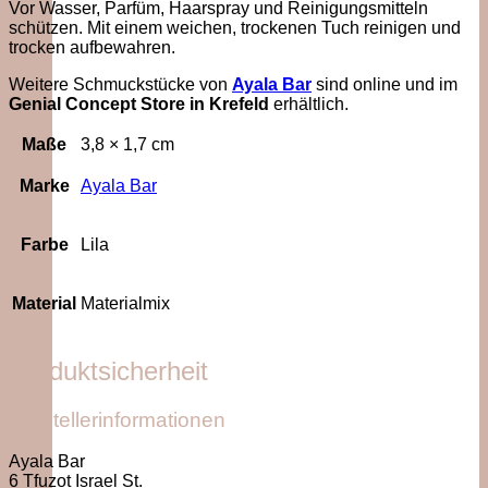
Vor Wasser, Parfüm, Haarspray und Reinigungsmitteln
schützen. Mit einem weichen, trockenen Tuch reinigen und
trocken aufbewahren.
Weitere Schmuckstücke von
Ayala Bar
sind online und im
Genial Concept Store in Krefeld
erhältlich.
Maße
3,8 × 1,7 cm
Marke
Ayala Bar
Farbe
Lila
Material
Materialmix
Produktsicherheit
Herstellerinformationen
Ayala Bar
6 Tfuzot Israel St.