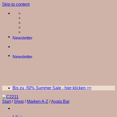
Skip to content
Newsletter
Newsletter
Bis zu -50% Summer Sale - hier klicken >>
Start
/
Shop
/
Marken A-Z
/
Ayala Bar
Ayala Bar Ohrringe Classic