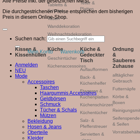
Alle Preise inkl. der gesetzlichen MwSt.
Teller &
Tabletts &
Platten
Schalen
Die durchgestrichenen Preise entsprechen dem bisherigen
Preis in diesem Online-Shop.
Vasen
Wanddekoration
Weihnachtsdekoration
Suchen nach:
Kissen &
Küche
Küche &
Ordnung
Mein Konto
Warenkorb
Kissenhüllen
Gedeckter
&
Geschirrtücher
Tisch
Sauberes
Anmelden
Küchenaccessoires
Zuhause
Auflaufformen
NEU
alltäglicher
Mode
Back- &
Gebrauch
Accessoires
Küchenhelfer
Taschen
Futternäpfe
Etageren &
Haargummis Accessoires
Körbe &
Kuchenplatten
Geldbörsen
Boxen
Schmuck
Küchenschürzen
Tücher & Schals
Reinigungsmit
Küchentücher
Mützen
Seifenspende
Salz- &
Bekleidung
& Seifen
Pfefferstreuer
Hosen & Jeans
Vorratsbehält
Oberteile
Servietten &
Kleider