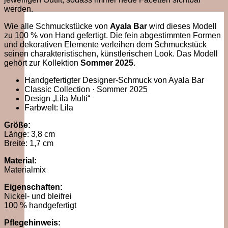
werden.
Wie alle Schmuckstücke von
Ayala Bar
wird dieses Modell
zu 100 % von Hand gefertigt. Die fein abgestimmten Formen
und dekorativen Elemente verleihen dem Schmuckstück
seinen charakteristischen, künstlerischen Look. Das Modell
gehört zur Kollektion
Sommer 2025
.
Handgefertigter Designer-Schmuck von Ayala Bar
Classic Collection · Sommer 2025
Design „Lila Multi“
Farbwelt: Lila
Größe:
Länge: 3,8 cm
Breite: 1,7 cm
Material:
Materialmix
Eigenschaften:
Nickel- und bleifrei
100 % handgefertigt
Pflegehinweis: