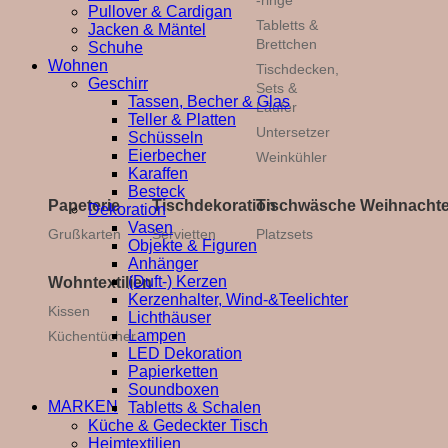
-ringe
Pullover & Cardigan
Tabletts &
Jacken & Mäntel
Brettchen
Schuhe
Wohnen
Tischdecken,
Geschirr
Sets &
Tassen, Becher & Glas
Läufer
Teller & Platten
Untersetzer
Schüsseln
Eierbecher
Weinkühler
Karaffen
Besteck
Papeterie
Tischdekoration
Tischwäsche
Weihnacht
Dekoration
Vasen
Grußkarten
Servietten
Platzsets
Objekte & Figuren
Anhänger
(Duft-) Kerzen
Wohntextilien
Kerzenhalter, Wind-&Teelichter
Kissen
Lichthäuser
Lampen
Küchentücher
LED Dekoration
Papierketten
Soundboxen
MARKEN
Tabletts & Schalen
Küche & Gedeckter Tisch
Heimtextilien