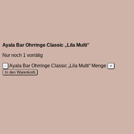
Ayala Bar Ohrringe Classic „Lila Multi“
Nur noch 1 vorrätig
Ayala Bar Ohrringe Classic „Lila Multi“ Menge
In den Warenkorb
Close
this
module
Du bist neu hier?
Melde dich zum Newsletter an und sichere dir 10%
Willkommensrabatt.