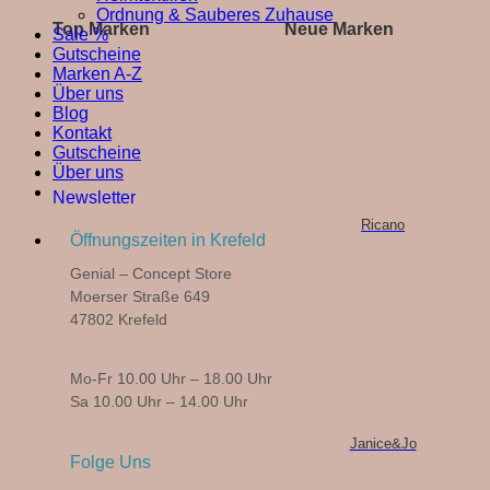
Ordnung & Sauberes Zuhause
Top Marken
Neue Marken
Sale %
Gutscheine
Marken A-Z
Über uns
Blog
Kontakt
Gutscheine
Über uns
Newsletter
Ricano
Öffnungszeiten in Krefeld
Genial – Concept Store
Moerser Straße 649
47802 Krefeld
Mo-Fr 10.00 Uhr – 18.00 Uhr
Sa 10.00 Uhr – 14.00 Uhr
Janice&Jo
Folge Uns