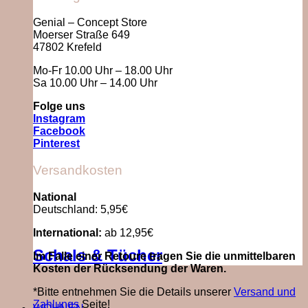
Genial – Concept Store
Moerser Straße 649
47802 Krefeld
Mo-Fr 10.00 Uhr – 18.00 Uhr
Sa 10.00 Uhr – 14.00 Uhr
Folge uns
Instagram
Facebook
Pinterest
Versandkosten
National
Deutschland: 5,95€
International:
ab 12,95€
Schals & Tücher
Im Falle einer Retoure tragen Sie die unmittelbaren
Kosten der Rücksendung der Waren.
*Bitte entnehmen Sie die Details unserer
Versand und
Zahlungs
Seite!