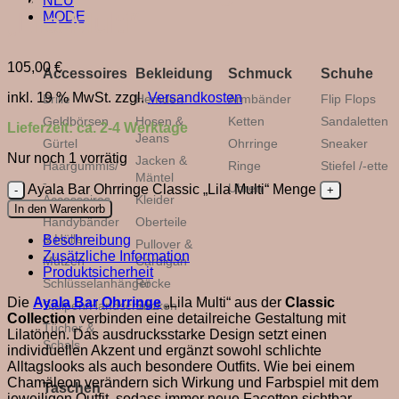
NEU
„Lila Multi“
MODE
105,00
€
Accessoires
Bekleidung
Schmuck
Schuhe
inkl. 19 % MwSt.
zzgl.
Versandkosten
Brille
Hemden
Armbänder
Flip Flops
Geldbörsen
Hosen &
Ketten
Sandaletten
Lieferzeit:
ca. 2-4 Werktage
Jeans
Gürtel
Ohrringe
Sneaker
Nur noch 1 vorrätig
Jacken &
Haargummis/
Ringe
Stiefel /-ette
Mäntel
-
Uhren
Ayala Bar Ohrringe Classic „Lila Multi“ Menge
Accessoires
Kleider
In den Warenkorb
Handybänder
Oberteile
& Hüllen
Beschreibung
Pullover &
Zusätzliche Information
Mützen
Cardigan
Produktsicherheit
Schlüsselanhänger
Röcke
Die
Ayala Bar
Ohrringe
„Lila Multi“ aus der
Classic
Stulpen/Handschuhe
Socken
Collection
verbinden eine detailreiche Gestaltung mit
Tücher &
Lilatönen. Das ausdrucksstarke Design setzt einen
Schals
individuellen Akzent und ergänzt sowohl schlichte
Alltagslooks als auch besondere Outfits. Wie bei einem
Chamäleon verändern sich Wirkung und Farbspiel mit dem
Taschen
jeweiligen Outfit, sodass immer neue Facetten sichtbar