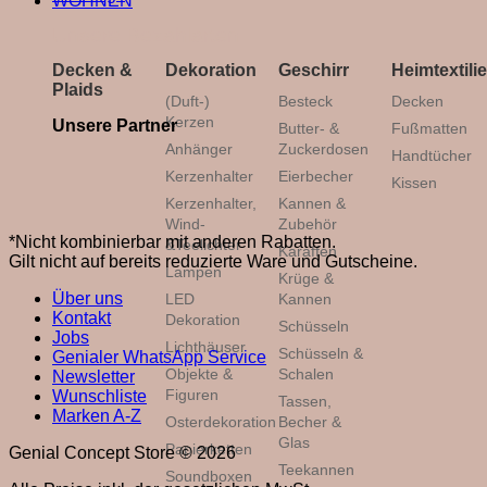
WOHNEN
Unsere Bezahlarten
Decken &
Dekoration
Geschirr
Heimtextili
Plaids
(Duft-)
Besteck
Decken
Kerzen
Unsere Partner
Butter- &
Fußmatten
Anhänger
Zuckerdosen
Handtücher
Kerzenhalter
Eierbecher
Kissen
Kerzenhalter,
Kannen &
Wind-
Zubehör
*Nicht kombinierbar mit anderen Rabatten.
&Teelichter
Karaffen
Gilt nicht auf bereits reduzierte Ware und Gutscheine.
Lampen
Krüge &
Über uns
LED
Kannen
Kontakt
Dekoration
Schüsseln
Jobs
Lichthäuser
Schüsseln &
Genialer WhatsApp Service
Objekte &
Schalen
Newsletter
Figuren
Wunschliste
Tassen,
Marken A-Z
Osterdekoration
Becher &
Glas
Papierketten
Genial Concept Store © 2026
Teekannen
Soundboxen