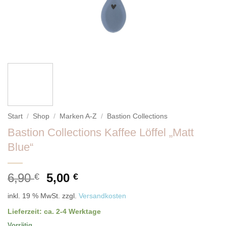
Start
/
Shop
/
Marken A-Z
/
Bastion Collections
Bastion Collections Kaffee Löffel „Matt
Blue“
Ursprünglicher
Aktueller
6,90
5,00
€
€
Preis
Preis
inkl. 19 % MwSt.
zzgl.
Versandkosten
war:
ist:
6,90 €
5,00 €.
Lieferzeit:
ca. 2-4 Werktage
Vorrätig