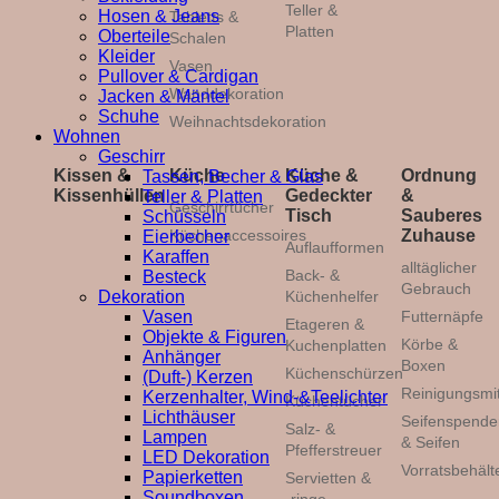
Teller &
Hosen & Jeans
Tabletts &
Platten
Oberteile
Schalen
Kleider
Vasen
Pullover & Cardigan
Wanddekoration
Jacken & Mäntel
Schuhe
Weihnachtsdekoration
Wohnen
Geschirr
Kissen &
Küche
Küche &
Ordnung
Tassen, Becher & Glas
Kissenhüllen
Gedeckter
&
Teller & Platten
Geschirrtücher
Tisch
Sauberes
Schüsseln
Küchenaccessoires
Zuhause
Eierbecher
Auflaufformen
Karaffen
alltäglicher
Back- &
Besteck
Gebrauch
Küchenhelfer
Dekoration
Futternäpfe
Vasen
Etageren &
Objekte & Figuren
Körbe &
Kuchenplatten
Anhänger
Boxen
Küchenschürzen
(Duft-) Kerzen
Reinigungsmit
Kerzenhalter, Wind-&Teelichter
Küchentücher
Lichthäuser
Seifenspende
Salz- &
Lampen
& Seifen
Pfefferstreuer
LED Dekoration
Vorratsbehält
Papierketten
Servietten &
Soundboxen