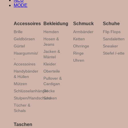
NEU
MODE
Accessoires
Bekleidung
Schmuck
Schuhe
Brille
Hemden
Armbänder
Flip Flops
Geldbörsen
Hosen &
Ketten
Sandaletten
Jeans
Gürtel
Ohrringe
Sneaker
Jacken &
Haargummis/
Ringe
Stiefel /-ette
Mäntel
-
Uhren
Accessoires
Kleider
Handybänder
Oberteile
& Hüllen
Pullover &
Mützen
Cardigan
Schlüsselanhänger
Röcke
Stulpen/Handschuhe
Socken
Tücher &
Schals
Taschen