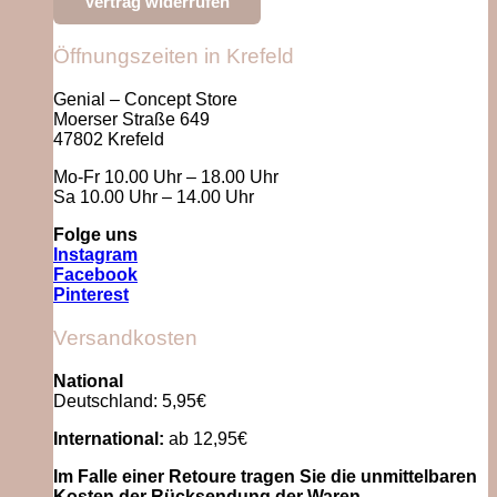
Vertrag widerrufen
Öffnungszeiten in Krefeld
Genial – Concept Store
Moerser Straße 649
47802 Krefeld
Mo-Fr 10.00 Uhr – 18.00 Uhr
Sa 10.00 Uhr – 14.00 Uhr
Folge uns
Instagram
Facebook
Pinterest
Versandkosten
National
Deutschland: 5,95€
International:
ab 12,95€
Im Falle einer Retoure tragen Sie die unmittelbaren
Kosten der Rücksendung der Waren.