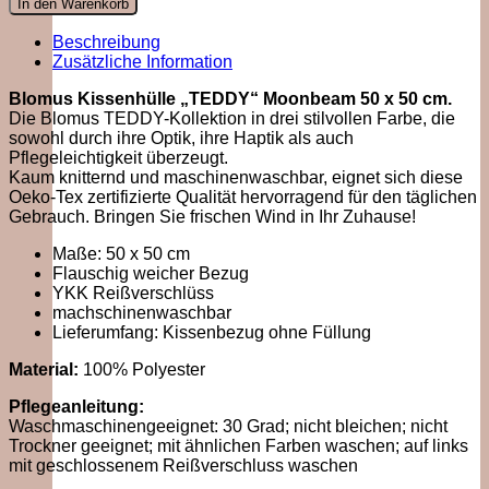
In den Warenkorb
Beschreibung
Zusätzliche Information
Blomus Kissenhülle „TEDDY“ Moonbeam 50 x 50 cm.
Die Blomus TEDDY-Kollektion in drei stilvollen Farbe, die
sowohl durch ihre Optik, ihre Haptik als auch
Pflegeleichtigkeit überzeugt.
Kaum knitternd und maschinenwaschbar, eignet sich diese
Oeko-Tex zertifizierte Qualität hervorragend für den täglichen
Gebrauch. Bringen Sie frischen Wind in Ihr Zuhause!
Maße: 50 x 50 cm
Flauschig weicher Bezug
YKK Reißverschlüss
machschinenwaschbar
Lieferumfang: Kissenbezug ohne Füllung
Material:
100% Polyester
Pflegeanleitung:
Waschmaschinengeeignet: 30 Grad; nicht bleichen; nicht
Trockner geeignet; mit ähnlichen Farben waschen; auf links
mit geschlossenem Reißverschluss waschen