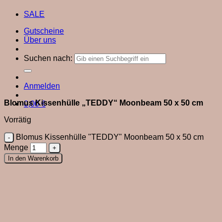
SALE
Gutscheine
Über uns
Suchen nach:
Anmelden
Blomus Kissenhülle „TEDDY“ Moonbeam 50 x 50 cm
0,00
€
Vorrätig
Blomus Kissenhülle "TEDDY" Moonbeam 50 x 50 cm
Menge
In den Warenkorb
Close
this
module
Du bist neu hier?