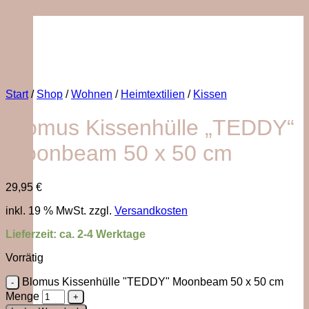
Start
/
Shop
/
Wohnen
/
Heimtextilien
/
Kissen
Blomus Kissenhülle „TEDDY“
Moonbeam 50 x 50 cm
29,95
€
inkl. 19 % MwSt.
zzgl.
Versandkosten
Lieferzeit:
ca. 2-4 Werktage
Vorrätig
Blomus Kissenhülle "TEDDY" Moonbeam 50 x 50 cm
Menge