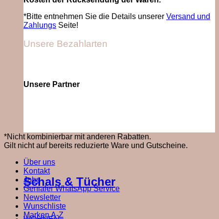
*Bitte entnehmen Sie die Details unserer
Versand und
Zahlungs
Seite!
Unsere Bezahlarten
Unsere Partner
*Nicht kombinierbar mit anderen Rabatten.
Gilt nicht auf bereits reduzierte Ware und Gutscheine.
Über uns
Kontakt
Schals & Tücher
Jobs
Genialer WhatsApp Service
Newsletter
Wunschliste
Marken A-Z