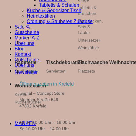
-ringe
Tabletts & Schalen
Tabletts &
Küche & Gedeckter Tisch
Brettchen
Heimtextilien
Tischdecken,
Ordnung & Sauberes Zuhause
Sets &
Sale %
Gutscheine
Läufer
Marken A-Z
Untersetzer
Über uns
Weinkühler
Blog
Kontakt
Gutscheine
Papeterie
Tischdekoration
Tischwäsche
Weihnacht
Über uns
Grußkarten
Servietten
Platzsets
Newsletter
Öffnungszeiten in Krefeld
Wohntextilien
Genial – Concept Store
Kissen
Moerser Straße 649
Küchentücher
47802 Krefeld
Mo-Fr 10.00 Uhr – 18.00 Uhr
MARKEN
Sa 10.00 Uhr – 14.00 Uhr