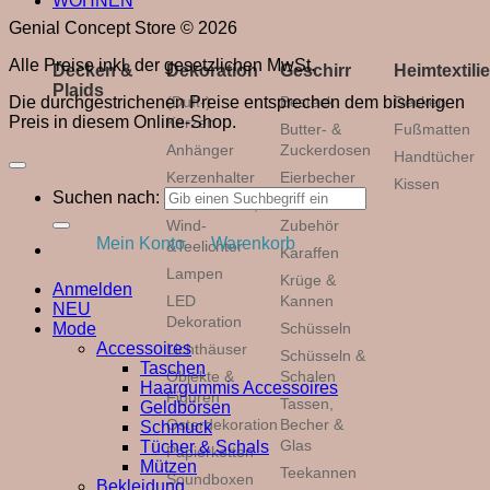
WOHNEN
Genial Concept Store © 2026
Alle Preise inkl. der gesetzlichen MwSt.
Decken &
Dekoration
Geschirr
Heimtextili
Plaids
(Duft-)
Besteck
Decken
Die durchgestrichenen Preise entsprechen dem bisherigen
Preis in diesem Online-Shop.
Kerzen
Butter- &
Fußmatten
Anhänger
Zuckerdosen
Handtücher
Kerzenhalter
Eierbecher
Kissen
Suchen nach:
Kerzenhalter,
Kannen &
Wind-
Zubehör
Mein Konto
Warenkorb
&Teelichter
Karaffen
Lampen
Krüge &
Anmelden
LED
Kannen
NEU
Dekoration
Schüsseln
Mode
Accessoires
Lichthäuser
Schüsseln &
Taschen
Objekte &
Schalen
Haargummis Accessoires
Figuren
Tassen,
Geldbörsen
Osterdekoration
Becher &
Schmuck
Glas
Tücher & Schals
Papierketten
Mützen
Teekannen
Soundboxen
Bekleidung