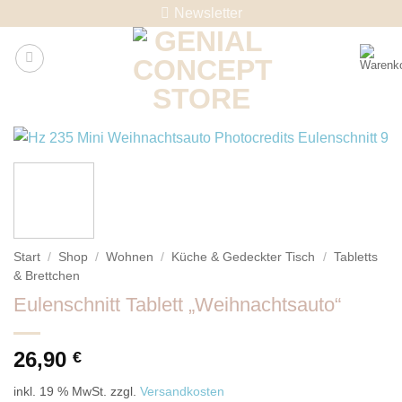
Skip
Newsletter
to
content
Start
/
Shop
/
Wohnen
/
Küche & Gedeckter Tisch
/
Tabletts
& Brettchen
Eulenschnitt Tablett „Weihnachtsauto“
26,90
€
inkl. 19 % MwSt.
zzgl.
Versandkosten