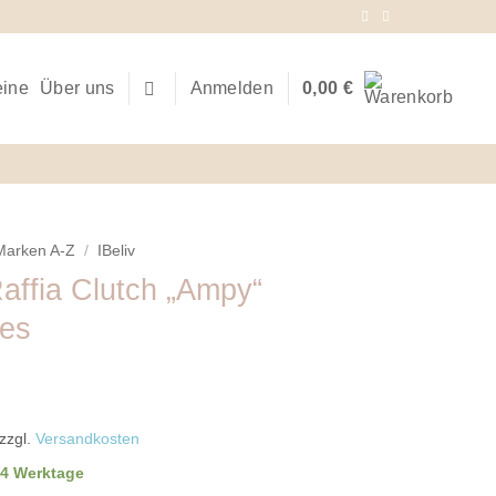
eine
Über uns
Anmelden
0,00
€
Marken A-Z
/
IBeliv
affia Clutch „Ampy“
pes
zzgl.
Versandkosten
-4 Werktage