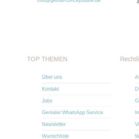
info@genial-conceptstore.de
TOP THEMEN
Rechtl
Über uns
A
Kontakt
D
Jobs
G
Genialer WhatsApp Service
I
Newsletter
V
Wunschliste
W