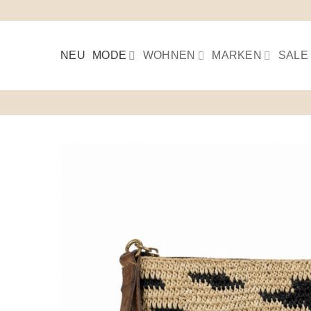
Skip
to
content
NEU
MODE
WOHNEN
MARKEN
SALE