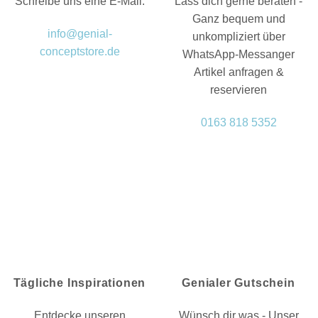
Schreibe uns eine E-Mail:
Lass dich gerne beraten -
Ganz bequem und
info@genial-
unkompliziert über
conceptstore.de
WhatsApp-Messanger
Artikel anfragen &
reservieren
0163 818 5352
Tägliche Inspirationen
Genialer Gutschein
Entdecke unseren
Wünsch dir was - Unser