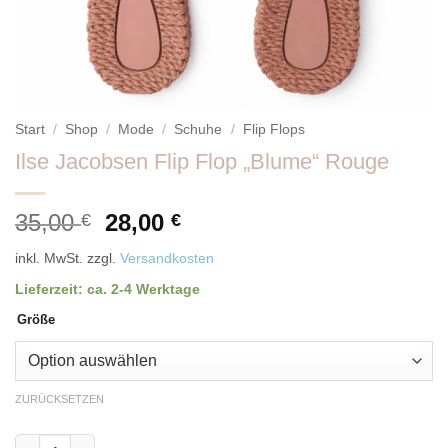
Start
/
Shop
/
Mode
/
Schuhe
/
Flip Flops
Ilse Jacobsen Flip Flop „Blume“ Rouge
Ursprünglicher
Aktueller
35,00
28,00
€
€
Preis
Preis
inkl. MwSt.
zzgl.
Versandkosten
war:
ist:
35,00 €
28,00 €.
Lieferzeit:
ca. 2-4 Werktage
Größe
ZURÜCKSETZEN
Ilse Jacobsen Flip Flop "Blume" Rouge Menge