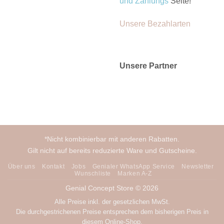
und Zahlungs
Seite!
Unsere Bezahlarten
Unsere Partner
*Nicht kombinierbar mit anderen Rabatten.
Gilt nicht auf bereits reduzierte Ware und Gutscheine.
Über uns
Kontakt
Jobs
Genialer WhatsApp Service
Newsletter
Wunschliste
Marken A-Z
Genial Concept Store © 2026
Alle Preise inkl. der gesetzlichen MwSt.
Die durchgestrichenen Preise entsprechen dem bisherigen Preis in
diesem Online-Shop.