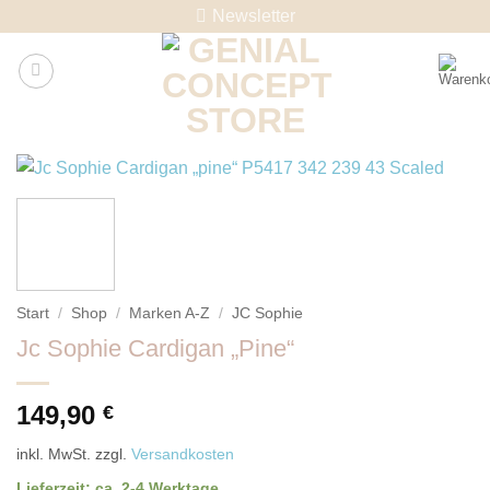
Skip
Newsletter
to
content
Start
/
Shop
/
Marken A-Z
/
JC Sophie
Jc Sophie Cardigan „Pine“
149,90
€
inkl. MwSt.
zzgl.
Versandkosten
Lieferzeit:
ca. 2-4 Werktage