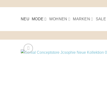
Skip
to
content
NEU
MODE
WOHNEN
MARKEN
SALE