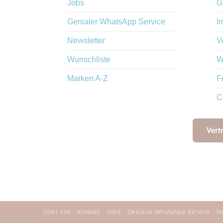
Jobs
G
Genialer WhatsApp Service
I
Newsletter
V
Wunschliste
W
Marken A-Z
F
C
Vert
Über uns
Kontakt
Jobs
Genialer WhatsApp Service
Ne