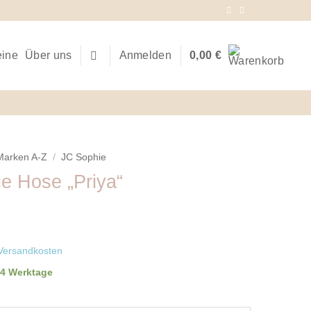
eine
Über uns
Anmelden
0,00
€
Marken A-Z
/
JC Sophie
e Hose „Priya“
Versandkosten
-4 Werktage