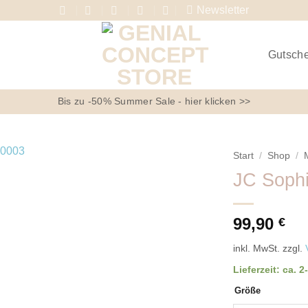
Newsletter
Gutsch
Bis zu -50% Summer Sale - hier klicken >>
Start
/
Shop
/
JC Sophi
99,90
€
inkl. MwSt.
zzgl.
Lieferzeit:
ca. 2
Größe