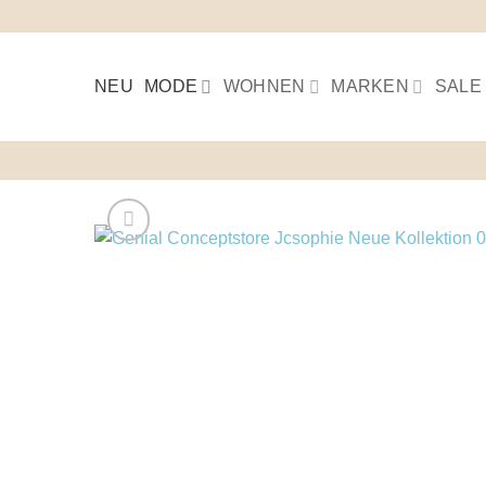
Skip
to
content
NEU
MODE
WOHNEN
MARKEN
SALE