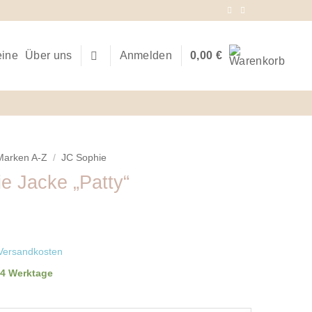
eine
Über uns
Anmelden
0,00
€
Marken A-Z
/
JC Sophie
e Jacke „Patty“
Versandkosten
-4 Werktage