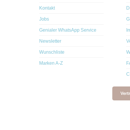
Kontakt
D
Jobs
G
Genialer WhatsApp Service
I
Newsletter
V
Wunschliste
W
Marken A-Z
F
C
Vert