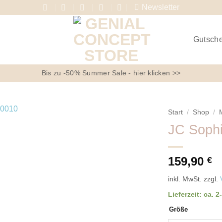
Newsletter
Gutsch
Bis zu -50% Summer Sale - hier klicken >>
Start
/
Shop
/
JC Sophi
159,90
€
inkl. MwSt.
zzgl.
Lieferzeit:
ca. 2
Größe