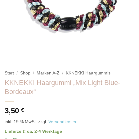
Start
/
Shop
/
Marken A-Z
/
KKNEKKI Haargummis
KKNEKKI Haargummi „Mix Light Blue-
Bordeaux“
3,50
€
inkl. 19 % MwSt.
zzgl.
Versandkosten
Lieferzeit:
ca. 2-4 Werktage