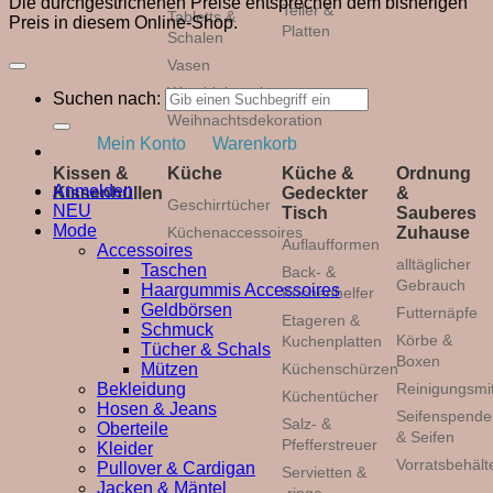
Die durchgestrichenen Preise entsprechen dem bisherigen
Teller &
Tabletts &
Preis in diesem Online-Shop.
Platten
Schalen
Vasen
Wanddekoration
Suchen nach:
Weihnachtsdekoration
Mein Konto
Warenkorb
Kissen &
Küche
Küche &
Ordnung
Anmelden
Kissenhüllen
Gedeckter
&
Geschirrtücher
NEU
Tisch
Sauberes
Mode
Küchenaccessoires
Zuhause
Auflaufformen
Accessoires
alltäglicher
Taschen
Back- &
Gebrauch
Haargummis Accessoires
Küchenhelfer
Geldbörsen
Futternäpfe
Etageren &
Schmuck
Körbe &
Kuchenplatten
Tücher & Schals
Boxen
Mützen
Küchenschürzen
Bekleidung
Reinigungsmit
Küchentücher
Hosen & Jeans
Seifenspende
Salz- &
Oberteile
& Seifen
Pfefferstreuer
Kleider
Vorratsbehält
Pullover & Cardigan
Servietten &
Jacken & Mäntel