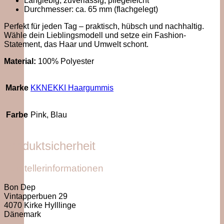
Langlebig, zuverlässig, pflegeleicht
Durchmesser: ca. 65 mm (flachgelegt)
Perfekt für jeden Tag – praktisch, hübsch und nachhaltig.
Wähle dein Lieblingsmodell und setze ein Fashion-
Statement, das Haar und Umwelt schont.
Material:
100% Polyester
Marke
KKNEKKI Haargummis
Farbe
Pink, Blau
Produktsicherheit
Herstellerinformationen
Bon Dep
Vintapperbuen 29
4070 Kirke Hylllinge
Dänemark