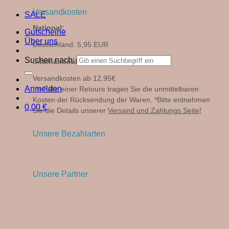
Versandkosten
SALE
National:
Gutscheine
Über uns
Deutschland: 5,95 EUR
Suchen nach:
International
Versandkosten ab 12,95€
Anmelden
Im Falle einer Retoure tragen Sie die unmittelbaren
Kosten der Rücksendung der Waren. *Bitte entnehmen
0,00
€
Sie die Details unserer
Versand und Zahlungs Seite!
Unsere Bezahlarten
Unsere Partner