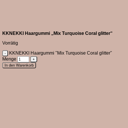
KKNEKKI Haargummi „Mix Turquoise Coral glitter“
Vorrätig
KKNEKKI Haargummi "Mix Turquoise Coral glitter"
Menge
In den Warenkorb
Close
this
module
Du bist neu hier?
Melde dich zum Newsletter an und sichere dir 10%
Willkommensrabatt.