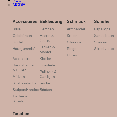
NEU
MODE
Accessoires
Bekleidung
Schmuck
Schuhe
Brille
Hemden
Armbänder
Flip Flops
Geldbörsen
Hosen &
Ketten
Sandaletten
Jeans
Gürtel
Ohrringe
Sneaker
Jacken &
Haargummis/
Ringe
Stiefel /-ette
Mäntel
-
Uhren
Accessoires
Kleider
Handybänder
Oberteile
& Hüllen
Pullover &
Mützen
Cardigan
Schlüsselanhänger
Röcke
Stulpen/Handschuhe
Socken
Tücher &
Schals
Taschen