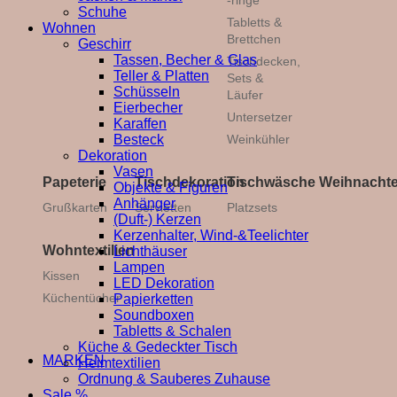
-ringe
Schuhe
Tabletts &
Wohnen
Brettchen
Geschirr
Tassen, Becher & Glas
Tischdecken,
Teller & Platten
Sets &
Schüsseln
Läufer
Eierbecher
Untersetzer
Karaffen
Besteck
Weinkühler
Dekoration
Vasen
Papeterie
Tischdekoration
Tischwäsche
Weihnacht
Objekte & Figuren
Anhänger
Grußkarten
Servietten
Platzsets
(Duft-) Kerzen
Kerzenhalter, Wind-&Teelichter
Wohntextilien
Lichthäuser
Lampen
Kissen
LED Dekoration
Küchentücher
Papierketten
Soundboxen
Tabletts & Schalen
Küche & Gedeckter Tisch
MARKEN
Heimtextilien
Ordnung & Sauberes Zuhause
Sale %