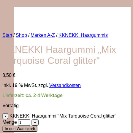
Start
/
Shop
/
Marken A-Z
/
KKNEKKI Haargummis
KKNEKKI Haargummi „Mix
Turquoise Coral glitter“
3,50
€
inkl. 19 % MwSt.
zzgl.
Versandkosten
Lieferzeit:
ca. 2-4 Werktage
Vorrätig
KKNEKKI Haargummi "Mix Turquoise Coral glitter"
Menge
In den Warenkorb