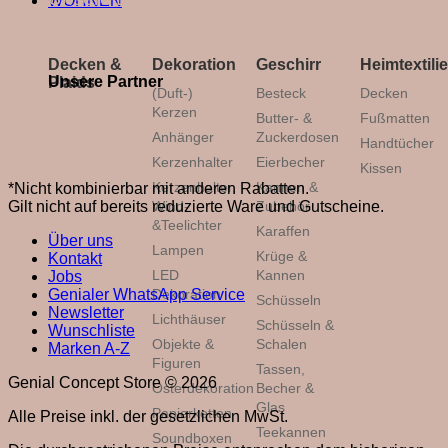
WOHNEN
Decken &
Dekoration
Geschirr
Heimtextili
Unsere Partner
Plaids
(Duft-)
Besteck
Decken
Kerzen
Butter- &
Fußmatten
Anhänger
Zuckerdosen
Handtücher
Kerzenhalter
Eierbecher
Kissen
Kerzenhalter,
Kannen &
*Nicht kombinierbar mit anderen Rabatten.
Gilt nicht auf bereits reduzierte Ware und Gutscheine.
Wind-
Zubehör
&Teelichter
Karaffen
Über uns
Lampen
Krüge &
Kontakt
LED
Kannen
Jobs
Genialer WhatsApp Service
Dekoration
Schüsseln
Newsletter
Lichthäuser
Schüsseln &
Wunschliste
Objekte &
Schalen
Marken A-Z
Figuren
Tassen,
Genial Concept Store © 2026
Osterdekoration
Becher &
Glas
Papierketten
Alle Preise inkl. der gesetzlichen MwSt.
Teekannen
Soundboxen