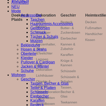
WOHNEN
Anmelden
NEU
Mode
Accessoires
Decken &
Dekoration
Geschirr
Heimtextili
Taschen
Plaids
(Duft-)
Besteck
Decken
Haargummis Accessoires
Kerzen
Geldbörsen
Butter- &
Fußmatten
Schmuck
Anhänger
Zuckerdosen
Handtücher
Tücher & Schals
Kerzenhalter
Eierbecher
Kissen
Mützen
Kerzenhalter,
Kannen &
Bekleidung
Wind-
Zubehör
Hosen & Jeans
&Teelichter
Oberteile
Karaffen
Kleider
Lampen
Krüge &
Pullover & Cardigan
LED
Kannen
Jacken & Mäntel
Dekoration
Schuhe
Schüsseln
Wohnen
Lichthäuser
Schüsseln &
Geschirr
Objekte &
Schalen
Tassen, Becher & Glas
Figuren
Tassen,
Teller & Platten
Schüsseln
Osterdekoration
Becher &
Eierbecher
Glas
Papierketten
Karaffen
Teekannen
Soundboxen
Besteck