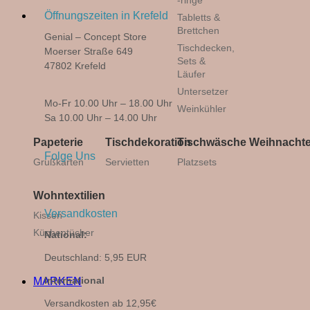
-ringe
Öffnungszeiten in Krefeld
Tabletts &
Brettchen
Genial – Concept Store
Tischdecken,
Moerser Straße 649
Sets &
47802 Krefeld
Läufer
Untersetzer
Mo-Fr 10.00 Uhr – 18.00 Uhr
Weinkühler
Sa 10.00 Uhr – 14.00 Uhr
Papeterie
Tischdekoration
Tischwäsche
Weihnacht
Folge Uns
Grußkarten
Servietten
Platzsets
Wohntextilien
Versandkosten
Kissen
Küchentücher
National:
Deutschland: 5,95 EUR
International
MARKEN
Versandkosten ab 12,95€