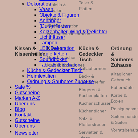
Teller &
Dekoration
Tabletts &
Platten
Vasen
Schalen
Objekte & Figuren
Vasen
Anhänger
(Duft-) Kerzen
Wanddekoration
Kerzenhalter, Wind-&Teelichter
Weihnachtsdekoration
Lichthäuser
Lampen
LED Dekoration
Kissen &
Küche
Küche &
Ordnung
Papierketten
Kissenhüllen
Gedeckter
&
Geschirrtücher
Soundboxen
Tisch
Sauberes
Tabletts & Schalen
Küchenaccessoires
Zuhause
Auflaufformen
Küche & Gedeckter Tisch
alltäglicher
Heimtextilien
Back- &
Gebrauch
Ordnung & Sauberes Zuhause
Küchenhelfer
Sale %
Futternäpfe
Etageren &
Gutscheine
Körbe &
Kuchenplatten
Marken A-Z
Boxen
Küchenschürzen
Über uns
Reinigungsmit
Blog
Küchentücher
Kontakt
Seifenspende
Salz- &
Gutscheine
& Seifen
Pfefferstreuer
Über uns
Vorratsbehält
Servietten &
Newsletter