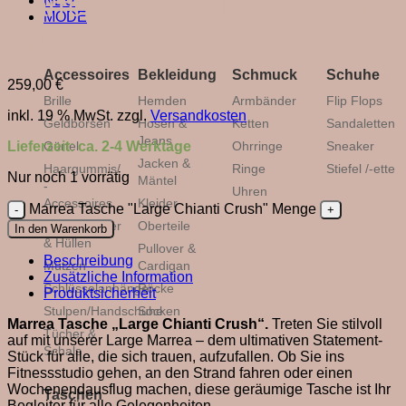
Marrea Tasche „Large Chianti
NEU
MODE
Crush“
Accessoires
Bekleidung
Schmuck
Schuhe
259,00
€
Brille
Hemden
Armbänder
Flip Flops
inkl. 19 % MwSt.
zzgl.
Versandkosten
Geldbörsen
Hosen &
Ketten
Sandaletten
Jeans
Lieferzeit:
ca. 2-4 Werktage
Gürtel
Ohrringe
Sneaker
Jacken &
Haargummis/
Ringe
Stiefel /-ette
Nur noch 1 vorrätig
Mäntel
-
Uhren
Accessoires
Kleider
Marrea Tasche "Large Chianti Crush" Menge
Handybänder
Oberteile
In den Warenkorb
& Hüllen
Pullover &
Beschreibung
Mützen
Cardigan
Zusätzliche Information
Schlüsselanhänger
Röcke
Produktsicherheit
Stulpen/Handschuhe
Socken
Marrea Tasche „Large Chianti Crush“.
Treten Sie stilvoll
Tücher &
auf mit unserer Large Marrea – dem ultimativen Statement-
Schals
Stück für alle, die sich trauen, aufzufallen. Ob Sie ins
Fitnessstudio gehen, an den Strand fahren oder einen
Wochenendausflug machen, diese geräumige Tasche ist Ihr
Taschen
Begleiter für alle Gelegenheiten.