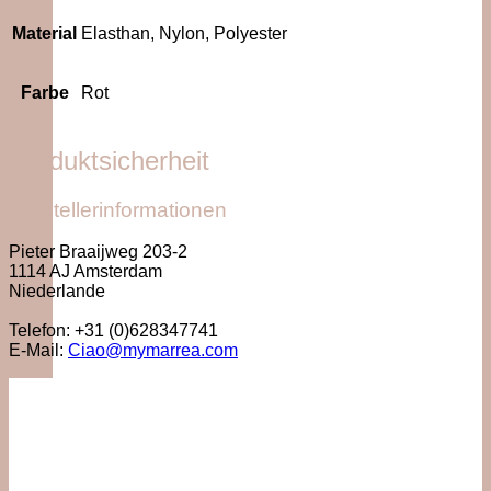
Material
Elasthan, Nylon, Polyester
Farbe
Rot
Produktsicherheit
Herstellerinformationen
Pieter Braaijweg 203-2
1114 AJ Amsterdam
Niederlande
Telefon: +31 (0)628347741
E-Mail:
Ciao@mymarrea.com