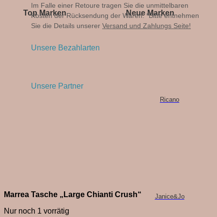
Im Falle einer Retoure tragen Sie die unmittelbaren
Top Marken
Neue Marken
Kosten der Rücksendung der Waren. *Bitte entnehmen
Sie die Details unserer
Versand und Zahlungs Seite!
Unsere Bezahlarten
Unsere Partner
Ricano
Marrea Tasche „Large Chianti Crush“
Janice&Jo
Nur noch 1 vorrätig