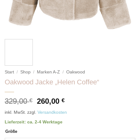
Start
/
Shop
/
Marken A-Z
/
Oakwood
Oakwood Jacke „Helen Coffee“
Ursprünglicher
Aktueller
329,00
260,00
€
€
Preis
Preis
inkl. MwSt.
zzgl.
Versandkosten
war:
ist:
329,00 €
260,00 €.
Lieferzeit:
ca. 2-4 Werktage
Größe