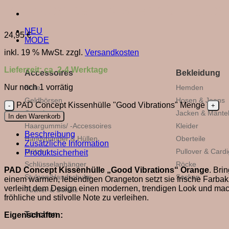
PAD Concept Kissenhülle „Goo
NEU
24,95
€
MODE
inkl. 19 % MwSt.
zzgl.
Versandkosten
Lieferzeit:
ca. 2-4 Werktage
Accessoires
Bekleidung
Nur noch 1 vorrätig
Brille
Hemden
Geldbörsen
Hosen & Jeans
PAD Concept Kissenhülle "Good Vibrations" Menge
Gürtel
Jacken & Mänte
In den Warenkorb
Haargummis/ -Accessoires
Kleider
Beschreibung
Handybänder & Hüllen
Oberteile
Zusätzliche Information
Mützen
Pullover & Card
Produktsicherheit
Schlüsselanhänger
Röcke
PAD Concept Kissenhülle „Good Vibrations“ Orange
. Bri
Stulpen/Handschuhe
Socken
einem warmen, lebendigen Orangeton setzt sie frische Farbakz
verleiht dem Design einen modernen, trendigen Look und mach
Tücher & Schals
fröhliche und stilvolle Note zu verleihen.
Taschen
Eigenschaften: