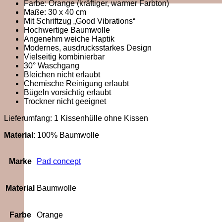
Farbe: Orange (kräftiger, warmer Farbton)
Maße: 30 x 40 cm
Mit Schriftzug „Good Vibrations“
Hochwertige Baumwolle
Angenehm weiche Haptik
Modernes, ausdrucksstarkes Design
Vielseitig kombinierbar
30° Waschgang
Bleichen nicht erlaubt
Chemische Reinigung erlaubt
Bügeln vorsichtig erlaubt
Trockner nicht geeignet
Lieferumfang: 1 Kissenhülle ohne Kissen
Material
: 100% Baumwolle
Marke
Pad concept
Material
Baumwolle
Farbe
Orange