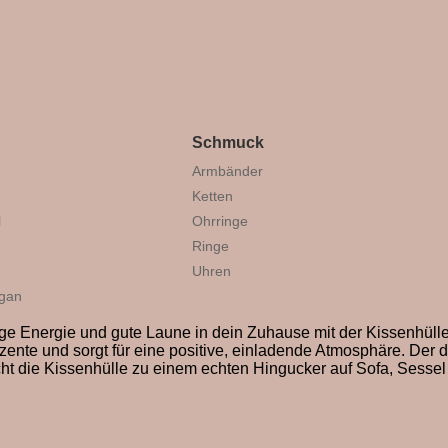
d Vibrations“
Schmuck
Armbänder
Ketten
l
Ohrringe
Ringe
Uhren
igan
nge Energie und gute Laune in dein Zuhause mit der Kissenhüll
ente und sorgt für eine positive, einladende Atmosphäre. Der d
t die Kissenhülle zu einem echten Hingucker auf Sofa, Sessel 