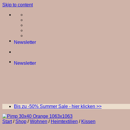
Skip to content
Newsletter
Newsletter
Bis zu -50% Summer Sale - hier klicken >>
Start
/
Shop
/
Wohnen
/
Heimtextilien
/
Kissen