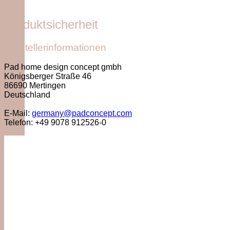
Produktsicherheit
Herstellerinformationen
Pad home design concept gmbh
Königsberger Straße 46
86690 Mertingen
Deutschland
E-Mail:
germany@padconcept.com
Telefon: +49 9078 912526-0