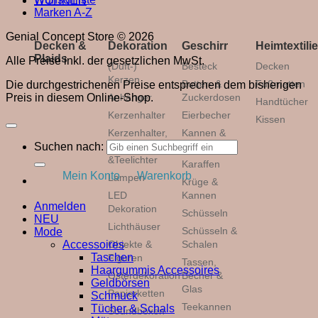
WOHNEN
Marken A-Z
Genial Concept Store © 2026
Decken &
Dekoration
Geschirr
Heimtextili
Plaids
Alle Preise inkl. der gesetzlichen MwSt.
(Duft-)
Besteck
Decken
Kerzen
Butter- &
Fußmatten
Die durchgestrichenen Preise entsprechen dem bisherigen
Preis in diesem Online-Shop.
Anhänger
Zuckerdosen
Handtücher
Kerzenhalter
Eierbecher
Kissen
Kerzenhalter,
Kannen &
Suchen nach:
Wind-
Zubehör
&Teelichter
Karaffen
Mein Konto
Warenkorb
Lampen
Krüge &
LED
Kannen
Anmelden
Dekoration
Schüsseln
NEU
Lichthäuser
Schüsseln &
Mode
Accessoires
Objekte &
Schalen
Taschen
Figuren
Tassen,
Haargummis Accessoires
Osterdekoration
Becher &
Geldbörsen
Glas
Papierketten
Schmuck
Teekannen
Tücher & Schals
Soundboxen