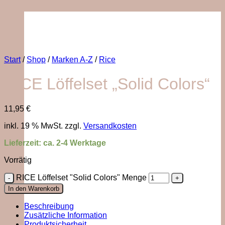
Start
/
Shop
/
Marken A-Z
/
Rice
RICE Löffelset „Solid Colors“
11,95
€
inkl. 19 % MwSt.
zzgl.
Versandkosten
Lieferzeit:
ca. 2-4 Werktage
Vorrätig
RICE Löffelset "Solid Colors" Menge
In den Warenkorb
Beschreibung
Zusätzliche Information
Produktsicherheit