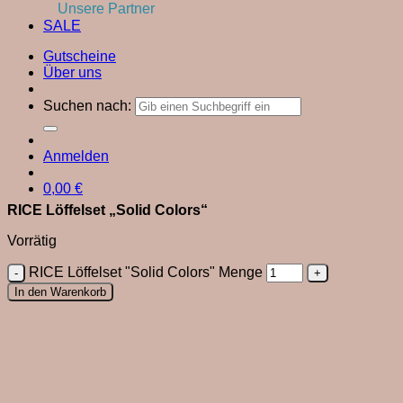
Unsere Partner
SALE
Gutscheine
Über uns
Suchen nach:
Anmelden
0,00
€
RICE Löffelset „Solid Colors“
Vorrätig
RICE Löffelset "Solid Colors" Menge
In den Warenkorb
Close
this
module
Du bist neu hier?