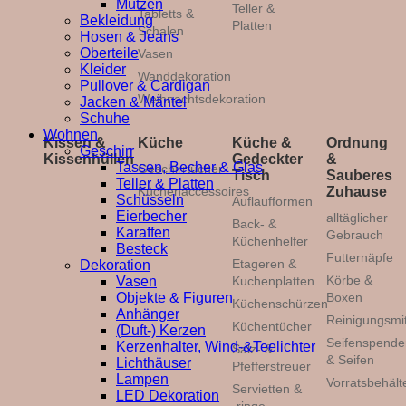
Mützen
Teller &
Tabletts &
Bekleidung
Platten
Schalen
Hosen & Jeans
Oberteile
Vasen
Kleider
Wanddekoration
Pullover & Cardigan
Weihnachtsdekoration
Jacken & Mäntel
Schuhe
Wohnen
Kissen &
Küche
Küche &
Ordnung
Geschirr
Kissenhüllen
Gedeckter
&
Tassen, Becher & Glas
Geschirrtücher
Tisch
Sauberes
Teller & Platten
Küchenaccessoires
Zuhause
Schüsseln
Auflaufformen
Eierbecher
alltäglicher
Back- &
Karaffen
Gebrauch
Küchenhelfer
Besteck
Futternäpfe
Etageren &
Dekoration
Körbe &
Vasen
Kuchenplatten
Objekte & Figuren
Boxen
Küchenschürzen
Anhänger
Reinigungsmit
Küchentücher
(Duft-) Kerzen
Seifenspende
Kerzenhalter, Wind-&Teelichter
Salz- &
& Seifen
Lichthäuser
Pfefferstreuer
Lampen
Vorratsbehält
Servietten &
LED Dekoration