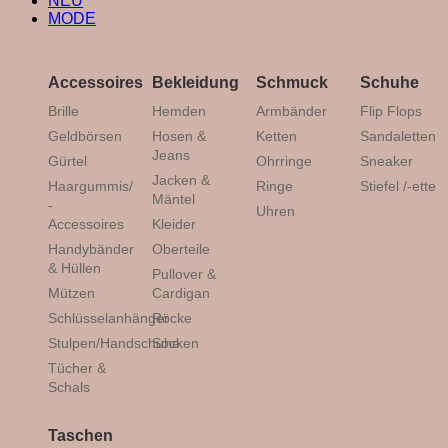
NEU
MODE
Accessoires
Bekleidung
Schmuck
Schuhe
Brille
Hemden
Armbänder
Flip Flops
Geldbörsen
Hosen &
Ketten
Sandaletten
Jeans
Gürtel
Ohrringe
Sneaker
Jacken &
Haargummis/
Ringe
Stiefel /-ette
Mäntel
-
Uhren
Accessoires
Kleider
Handybänder
Oberteile
& Hüllen
Pullover &
Mützen
Cardigan
Schlüsselanhänger
Röcke
Stulpen/Handschuhe
Socken
Tücher &
Schals
Taschen