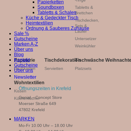
-ringe
Papierketten
Soundboxen
Tabletts &
Tabletts & Schalen
Brettchen
Küche & Gedeckter Tisch
Tischdecken,
Heimtextilien
Sets &
Ordnung & Sauberes Zuhause
Läufer
Sale %
Gutscheine
Untersetzer
Marken A-Z
Weinkühler
Über uns
Blog
Kontakt
Papeterie
Tischdekoration
Tischwäsche
Weihnacht
Gutscheine
Grußkarten
Servietten
Platzsets
Über uns
Newsletter
Wohntextilien
Öffnungszeiten in Krefeld
Kissen
Genial – Concept Store
Küchentücher
Moerser Straße 649
47802 Krefeld
MARKEN
Mo-Fr 10.00 Uhr – 18.00 Uhr