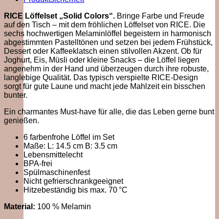
RICE Löffelset „Solid Colors“.
Bringe Farbe und Freude
auf den Tisch – mit dem fröhlichen Löffelset von RICE. Die
sechs hochwertigen Melaminlöffel begeistern in harmonisch
abgestimmten Pastelltönen und setzen bei jedem Frühstück,
Dessert oder Kaffeeklatsch einen stilvollen Akzent. Ob für
Joghurt, Eis, Müsli oder kleine Snacks – die Löffel liegen
angenehm in der Hand und überzeugen durch ihre robuste,
langlebige Qualität. Das typisch verspielte RICE-Design
sorgt für gute Laune und macht jede Mahlzeit ein bisschen
bunter.
Ein charmantes Must-have für alle, die das Leben gerne bunt
genießen.
6 farbenfrohe Löffel im Set
Maße: L: 14.5 cm B: 3.5 cm
Lebensmittelecht
BPA-frei
Spülmaschinenfest
Nicht gefrierschrankgeeignet
Hitzebeständig bis max. 70 °C
Material:
100 % Melamin