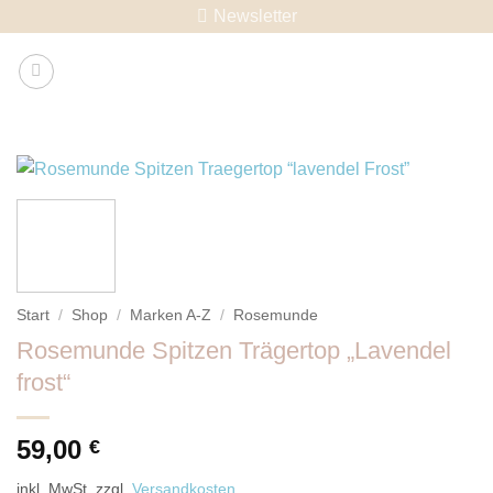
Skip
Newsletter
to
content
Start
/
Shop
/
Marken A-Z
/
Rosemunde
Rosemunde Spitzen Trägertop „Lavendel
frost“
59,00
€
inkl. MwSt.
zzgl.
Versandkosten