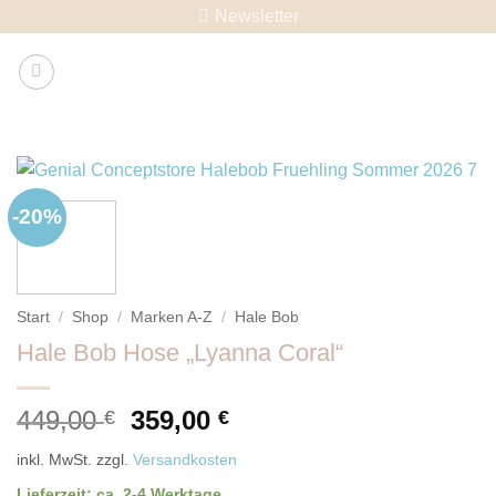
Skip
Newsletter
to
content
-20%
Start
/
Shop
/
Marken A-Z
/
Hale Bob
Hale Bob Hose „Lyanna Coral“
Ursprünglicher
Aktueller
449,00
359,00
€
€
Preis
Preis
inkl. MwSt.
zzgl.
Versandkosten
war:
ist:
Lieferzeit:
ca. 2-4 Werktage