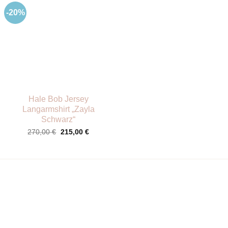
-20%
Hale Bob Jersey
Langarmshirt „Zayla
Schwarz“
Ursprünglicher
Aktueller
270,00
€
215,00
€
Preis
Preis
war:
ist:
270,00 €
215,00 €.