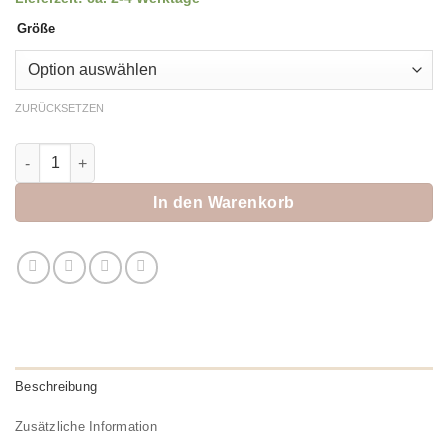
449,00 €
359,00 €.
Größe
ZURÜCKSETZEN
Hale Bob Hose "Lyanna Coral" Menge
In den Warenkorb
Beschreibung
Zusätzliche Information