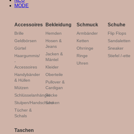
NEU
MODE
Accessoires
Bekleidung
Schmuck
Schuhe
Brille
Hemden
Armbänder
Flip Flops
Geldbörsen
Hosen &
Ketten
Sandaletten
Jeans
Gürtel
Ohrringe
Sneaker
Jacken &
Haargummis/
Ringe
Stiefel /-ette
Mäntel
-
Uhren
Accessoires
Kleider
Handybänder
Oberteile
& Hüllen
Pullover &
Mützen
Cardigan
Schlüsselanhänger
Röcke
Stulpen/Handschuhe
Socken
Tücher &
Schals
Taschen