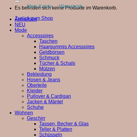
Mein Konto
Warenkorb
Es befinden sich keine Produkte im Warenkorb.
Zurück zum Shop
Anmelden
NEU
Mode
Accessoires
Taschen
Haargummis Accessoires
Geldbörsen
Schmuck
Tücher & Schals
Mützen
Bekleidung
Hosen & Jeans
Oberteile
Kleider
Pullover & Cardigan
Jacken & Mäntel
Schuhe
Wohnen
Geschirr
Tassen, Becher & Glas
Teller & Platten
Schüsseln