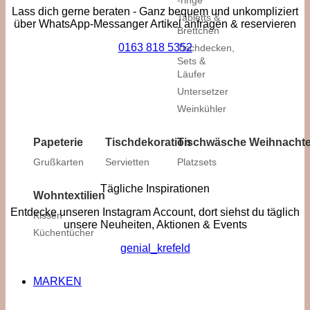
-ringe
Lass dich gerne beraten - Ganz bequem und unkompliziert
Tabletts &
über WhatsApp-Messanger Artikel anfragen & reservieren
Brettchen
0163 818 5352
Tischdecken,
Sets &
Läufer
Untersetzer
Weinkühler
Papeterie
Tischdekoration
Tischwäsche
Weihnacht
Grußkarten
Servietten
Platzsets
Tägliche Inspirationen
Wohntextilien
Entdecke unseren Instagram Account, dort siehst du täglich
Kissen
unsere Neuheiten, Aktionen & Events
Küchentücher
genial_krefeld
MARKEN