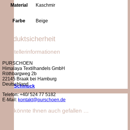
Material
Kaschmir
Farbe
Beige
Produktsicherheit
Herstellerinformationen
PURSCHOEN
Himalaya Textilhandels GmbH
Röthbargweg 2b
22145 Braak bei Hamburg
Deutschland
Schmuck
Telefon: +40/ 524 77 5182
E-Mail:
kontakt@purschoen.de
Das könnte Ihnen auch gefallen …