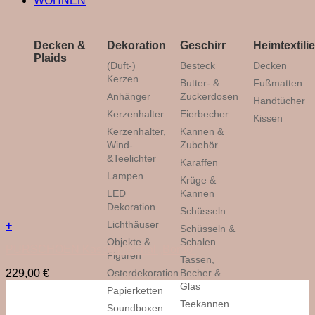
WOHNEN
Decken &
Dekoration
Geschirr
Heimtextili
Plaids
(Duft-)
Besteck
Decken
Kerzen
Butter- &
Fußmatten
Anhänger
Zuckerdosen
Handtücher
Kerzenhalter
Eierbecher
Kissen
Kerzenhalter,
Kannen &
Wind-
Zubehör
&Teelichter
Karaffen
Lampen
Krüge &
LED
Kannen
Dekoration
Schüsseln
Lichthäuser
+
Schüsseln &
Objekte &
Schalen
PURSCHOEN Kaschmirschal „Bordo“
Figuren
Tassen,
Osterdekoration
Becher &
229,00
€
Glas
Papierketten
Teekannen
Soundboxen