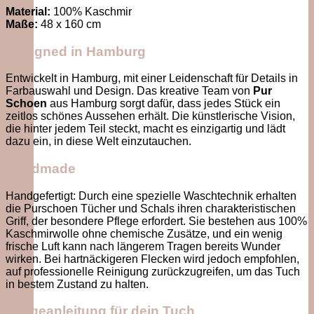
Material:
100% Kaschmir
Maße:
48 x 160 cm
Designed in Hamburg
Entwickelt in Hamburg, mit einer Leidenschaft für Details in
Farbauswahl und Design. Das kreative Team von
Pur
Schoen
aus Hamburg sorgt dafür, dass jedes Stück ein
zeitlos schönes Aussehen erhält. Die künstlerische Vision,
die hinter jedem Teil steckt, macht es einzigartig und lädt
dazu ein, in diese Welt einzutauchen.
Handmade
Handgefertigt: Durch eine spezielle Waschtechnik erhalten
die Purschoen Tücher und Schals ihren charakteristischen
Griff, der besondere Pflege erfordert. Sie bestehen aus 100%
Kaschmirwolle ohne chemische Zusätze, und ein wenig
frische Luft kann nach längerem Tragen bereits Wunder
wirken. Bei hartnäckigeren Flecken wird jedoch empfohlen,
auf professionelle Reinigung zurückzugreifen, um das Tuch
in bestem Zustand zu halten.
Pflegeanleitung für dein Tuch