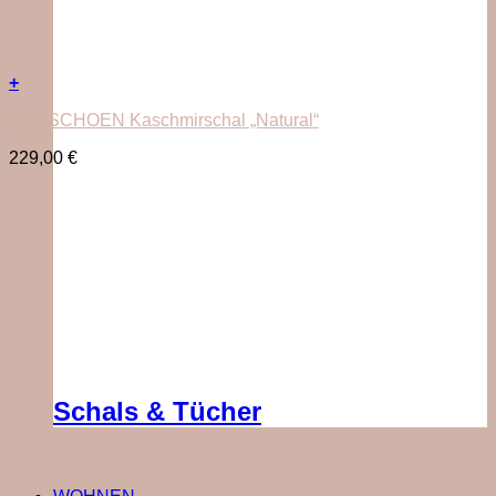
+
PURSCHOEN Kaschmirschal „Natural“
229,00
€
Schals & Tücher