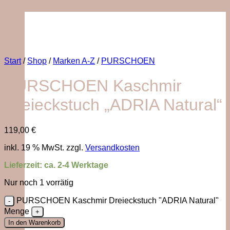
Start
/
Shop
/
Marken A-Z
/
PURSCHOEN
PURSCHOEN Kaschmir
Dreieckstuch „ADRIA Natural“
119,00
€
inkl. 19 % MwSt.
zzgl.
Versandkosten
Lieferzeit:
ca. 2-4 Werktage
Nur noch 1 vorrätig
PURSCHOEN Kaschmir Dreieckstuch "ADRIA Natural"
Menge
In den Warenkorb