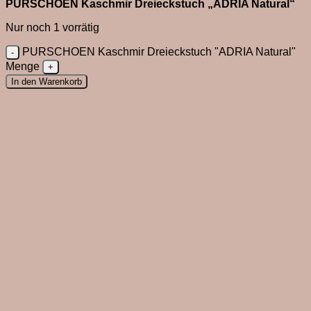
PURSCHOEN Kaschmir Dreieckstuch „ADRIA Natural“
Nur noch 1 vorrätig
PURSCHOEN Kaschmir Dreieckstuch "ADRIA Natural"
Menge
In den Warenkorb
Close
this
module
Du bist neu hier?
Melde dich zum Newsletter an und sichere dir 10%
Willkommensrabatt.