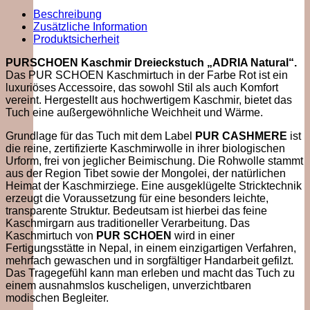
Beschreibung
Zusätzliche Information
Produktsicherheit
PURSCHOEN Kaschmir Dreieckstuch „ADRIA Natural“
.
Das PUR SCHOEN Kaschmirtuch in der Farbe Rot ist ein
luxuriöses Accessoire, das sowohl Stil als auch Komfort
vereint. Hergestellt aus hochwertigem Kaschmir, bietet das
Tuch eine außergewöhnliche Weichheit und Wärme.
Grundlage für das Tuch mit dem Label
PUR CASHMERE
ist
die reine, zertifizierte Kaschmirwolle in ihrer biologischen
Urform, frei von jeglicher Beimischung. Die Rohwolle stammt
aus der Region Tibet sowie der Mongolei, der natürlichen
Heimat der Kaschmirziege. Eine ausgeklügelte Stricktechnik
erzeugt die Voraussetzung für eine besonders leichte,
transparente Struktur. Bedeutsam ist hierbei das feine
Kaschmirgarn aus traditioneller Verarbeitung. Das
Kaschmirtuch von
PUR SCHOEN
wird in einer
Fertigungsstätte in Nepal, in einem einzigartigen Verfahren,
mehrfach gewaschen und in sorgfältiger Handarbeit gefilzt.
Das Tragegefühl kann man erleben und macht das Tuch zu
einem ausnahmslos kuscheligen, unverzichtbaren
modischen Begleiter.