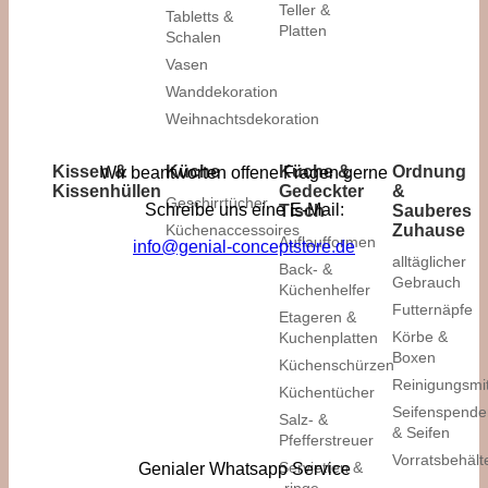
Teller &
Tabletts &
Platten
Schalen
Vasen
Wanddekoration
Weihnachtsdekoration
Kissen &
Küche
Küche &
Ordnung
Wir beantworten offene Fragen gerne
Kissenhüllen
Gedeckter
&
Geschirrtücher
Schreibe uns eine E-Mail:
Tisch
Sauberes
Küchenaccessoires
Zuhause
Auflaufformen
info@genial-conceptstore.de
alltäglicher
Back- &
Gebrauch
Küchenhelfer
Futternäpfe
Etageren &
Körbe &
Kuchenplatten
Boxen
Küchenschürzen
Reinigungsmit
Küchentücher
Seifenspende
Salz- &
& Seifen
Pfefferstreuer
Vorratsbehält
Servietten &
Genialer Whatsapp Service